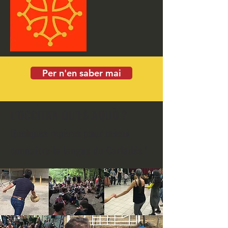
Per n'en saber mai
L'OCCITAN QU'ES AQUÒ ?
Quelques repères pour mieux
connaître
la langue du Carladés
!