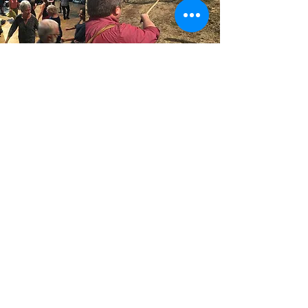
LAS MISSIONS DE
L'ASSOCIACION
CARLADÉS ABANS
!
Promouvoir le Carladés, sa
culture, et contribuer à son