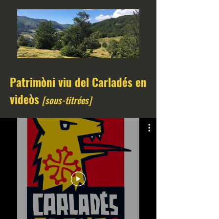
Patrimòni viu del Carladés en
videòs
[sous-titrées]
Descubrir lo territòri
[patrimòni, paisatges, noms de luòc e
legendas]