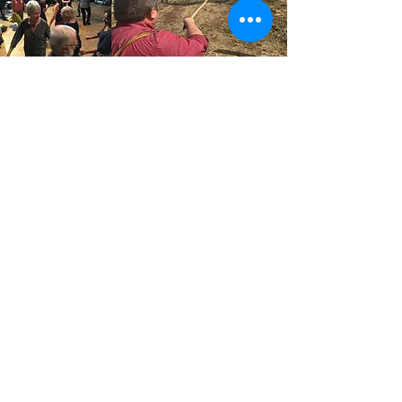
LAS MISSIONS DE
L'ASSOCIACION
CARLADÉS ABANS
!
Promouvoir le Carladés, sa
culture, et contribuer à son