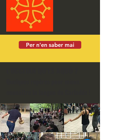
Per n'en saber mai
L'OCCITAN QU'ES AQUÒ ?
Quelques repères pour mieux
connaître
la langue du Carladés
!