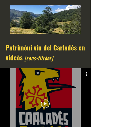
Patrimòni viu del Carladés en
videòs
[sous-titrées]
Descubrir lo territòri
[patrimòni, paisatges, noms de luòc e
legendas]